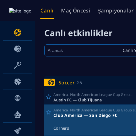
Canlı
Maç Öncesi
Şampiyonalar
Canlı etkinlikler
Canlı 
Soccer
25
America. North American League Cup Group stage
Austin FC — Club Tijuana
America. North Amer
Club America — San Diego FC
Corners