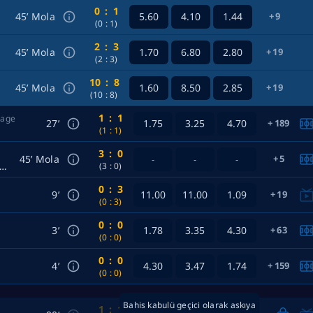
0
:
1
45’ Mola
5.60
4.10
1.44
9
(0
:
1)
2
:
3
45’ Mola
1.70
6.80
2.80
19
(2
:
3)
10
:
8
45’ Mola
1.60
8.50
2.85
19
(10
:
8)
1
:
1
tage
27’
1.75
3.25
4.70
189
(1
:
1)
3
:
0
45’ Mola
5
-
-
-
lajuelense Women — Municipal Pokosi Women
(3
:
0)
0
:
3
9’
11.00
11.00
1.09
19
(0
:
3)
0
:
0
3’
1.78
3.35
4.30
63
(0
:
0)
0
:
0
4’
4.30
3.47
1.74
159
(0
:
0)
Bahis kabulü geçici olarak askıya
1
:
1