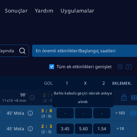
Sonuçlar
Yardım
Uygulamalar
Yayında
En önemli etkinlikler/Başlangıç ​​saatleri
Tüm ek etkinlikleri genişlet
GOL
1
X
2
EKLEMEK.
Bahis kabulü geçici olarak askıya
98’
2
:
0
11x10 +8 min
(2
:
0)
alındı
3
:
0
ican League Cup Group stage
45’ Mola
103
-
-
-
(3
:
0)
2
:
3
45’ Mola
3.45
5.60
1.54
18
(2
:
3)