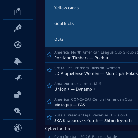
Yellow cards
Goal kicks
Оuts
America. North American League Cup Group s
Portland Timbers — Puebla
Costa Rica. Primera Division. Women
LD A
Amateur tournament. MLS
Union + — Dynamo +
America. CONCACAF Central American Cup
Motagua — FAS
Russia. Premier Liga. Reserves. Division B
SKA Khabarovsk Youth — Shinnik youth
Cyberfootball
Cyberfootball. FC 26. Esports Battle